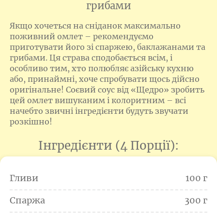
грибами
Якщо хочеться на сніданок максимально
поживний омлет – рекомендуємо
приготувати його зі спаржею, баклажанами та
грибами. Ця страва сподобається всім, і
особливо тим, хто полюбляє азійську кухню
або, принаймні, хоче спробувати щось дійсно
оригінальне! Соєвий соус від «Щедро» зробить
цей омлет вишуканим і колоритним – всі
начебто звичні інгредієнти будуть звучати
розкішно!
Інгредієнти (4 Порції):
Гливи
100 г
Спаржа
300 г