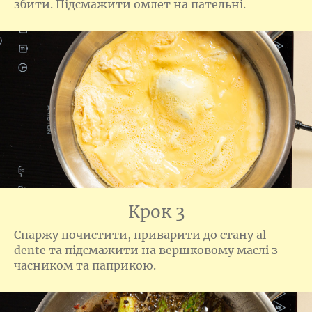
збити. Підсмажити омлет на пательні.
Крок 3
Спаржу почистити, приварити до стану al
dente та підсмажити на вершковому маслі з
часником та паприкою.