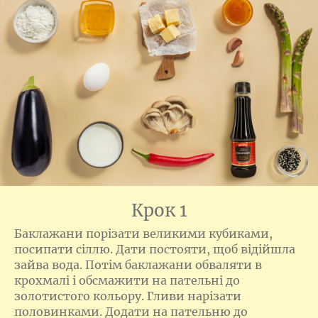
Крок 1
Баклажани порізати великими кубиками,
посипати сіллю. Дати постояти, щоб відійшла
зайва вода. Потім баклажани обваляти в
крохмалі і обсмажити на пательні до
золотистого кольору. Гливи нарізати
половинками. Додати на пательню до