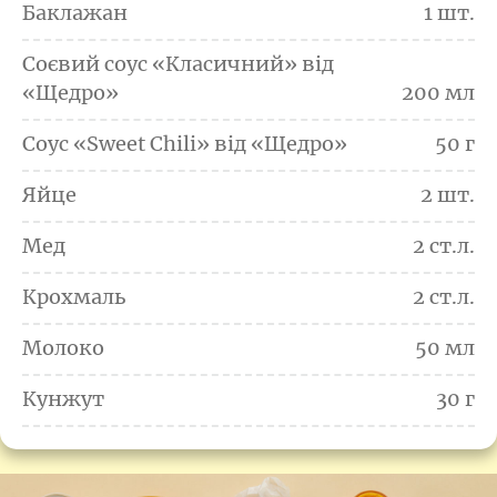
Баклажан
1 шт.
Соєвий соус «Класичний» від
«Щедро»
200 мл
Соус «Sweet Chili» від «Щедро»
50 г
Яйце
2 шт.
Мед
2 ст.л.
Крохмаль
2 ст.л.
Молоко
50 мл
Кунжут
30 г