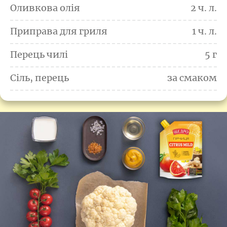
Оливкова олія
2 ч. л.
Приправа для гриля
1 ч. л.
Перець чилі
5 г
Сіль, перець
за смаком