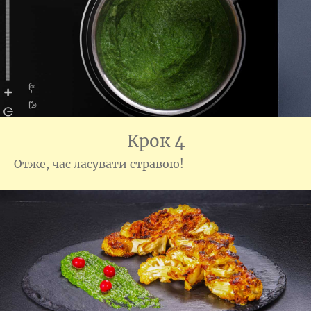
Крок 4
Отже, час ласувати стравою!