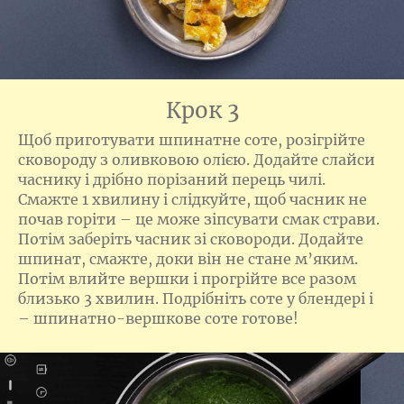
Крок 3
Щоб приготувати шпинатне соте, розігрійте
сковороду з оливковою олією. Додайте слайси
часнику і дрібно порізаний перець чилі.
Смажте 1 хвилину і слідкуйте, щоб часник не
почав горіти – це може зіпсувати смак страви.
Потім заберіть часник зі сковороди. Додайте
шпинат, смажте, доки він не стане м’яким.
Потім влийте вершки і прогрійте все разом
близько 3 хвилин. Подрібніть соте у блендері і
– шпинатно-вершкове соте готове!