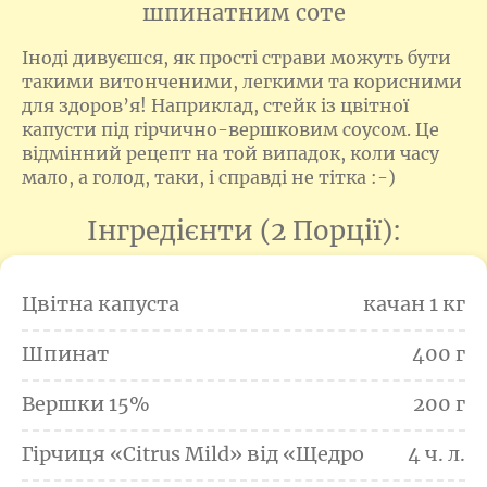
шпинатним соте
Іноді дивуєшся, як прості страви можуть бути
такими витонченими, легкими та корисними
для здоров’я! Наприклад, стейк із цвітної
капусти під гірчично-вершковим соусом. Це
відмінний рецепт на той випадок, коли часу
мало, а голод, таки, і справді не тітка :-)
Інгредієнти (2 Порції):
Цвітна капуста
качан 1 кг
Шпинат
400 г
Вершки 15%
200 г
Гірчиця «Citrus Mild» від «Щедро
4 ч. л.