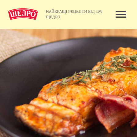
НАЙКРАЩІ РЕЦЕПТИ ВІД ТМ
ЩЕДРО
ГОТУЄМО МОРЕ- ПРОДУКТИ: