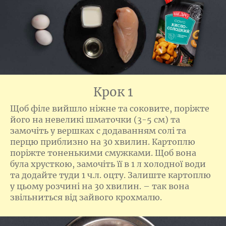
Крок 1
Щоб філе вийшло ніжне та соковите, поріжте
його на невеликі шматочки (3-5 см) та
замочіть у вершках с додаванням солі та
перцю приблизно на 30 хвилин. Картоплю
поріжте тоненькими смужками. Щоб вона
була хрусткою, замочіть її в 1 л холодної води
та додайте туди 1 ч.л. оцту. Залиште картоплю
у цьому розчині на 30 хвилин. – так вона
звільниться від зайвого крохмалю.