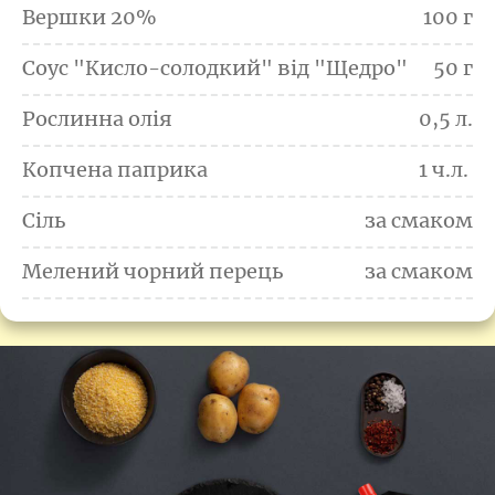
Вершки 20%
100 г
Соус "Кисло-солодкий" від "Щедро"
50 г
Рослинна олія
0,5 л.
Копчена паприка
1 ч.л. 
Сіль
за смаком
Мелений чорний перець
за смаком