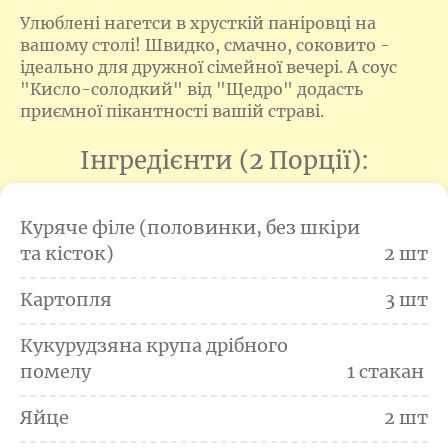
Улюблені нагетси в хрусткій паніровці на
вашому столі! Швидко, смачно, соковито -
ідеально для дружної сімейної вечері. А соус
"Кисло-солодкий" від "Щедро" додасть
приємної пікантності вашій страві.
Інгредієнти (2 Порції):
Куряче філе (половинки, без шкіри
та кісток)
2 шт
Картопля
3 шт
Кукурудзяна крупа дрібного
помелу
1 стакан 
Яйце
2 шт