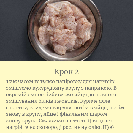
Крок 2
Тим часом готуємо паніровку для нагетсів:
змішуємо кукурудзяну крупу з паприкою. В
окремій ємності збиваємо яйця до повного
змішування білків і жовтків. Куряче філе
спочатку кладемо в крупу, потім в яйце, потім
знову в крупу, яйце і фінальним шаром –
знову крупа. Смажимо нагетси. Для цього
нагрійте на сковороді рослинну олію. Щоб