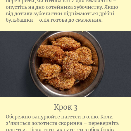
перевірити, чи готова вона для смаження –
опустіть на дно сотейника зубочистку. Якщо
від дотику зубочистки піднімаються дрібні
бульбашки – олія готова до смаження.
Крок 3
Обережно занурюйте нагетси в олію. Коли
з’явиться золотиста скоринка – переверніть
нагетси. Після того, як нагетси з обох боків